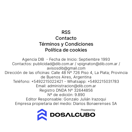
RSS
Contacto
Términos y Condiciones
Política de cookies
Agencia DIB - Fecha de Inicio: Septiembre 1993
Contactos:
publicidad@dib.com.ar
/
vpignaton@dib.com.ar
/
avisosdib@gmail.com
Dirección de las oficinas: Calle 48 Nº 726 Piso 4, La Plata; Provincia
de Buenos Aires, Argentina
Teléfono: +5492215022421 - Whatsapp: +5492215031783
Email:
administracion@dib.com.ar
Registro DNDA Nº 32644856
Nº de edición: 9.890
Editor Responsable: Gonzalo Julián Irazoqui
Empresa propietaria del medio: Diarios Bonaerenses SA