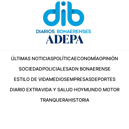
ÚLTIMAS NOTICIAS
POLÍTICA
ECONOMÍA
OPINIÓN
SOCIEDAD
POLICIALES
ADN BONAERENSE
ESTILO DE VIDA
MEDIOS
EMPRESAS
DEPORTES
DIARIO EXTRA
VIDA Y SALUD HOY
MUNDO MOTOR
TRANQUERA
HISTORIA