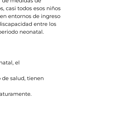
a de medidas de
s, casi todos esos niños
 en entornos de ingreso
scapacidad entre los
periodo neonatal.
atal, el
o de salud, tienen
maturamente.