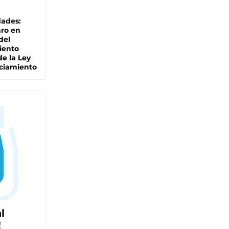
dades:
ro en
del
iento
de la Ley
ciamiento
l
!