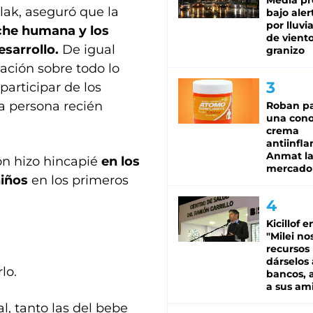
Media pr
plak, aseguró que la
bajo aler
por lluvi
eche humana y los
de viento
esarrollo.
De igual
granizo
mación sobre todo lo
participar de los
la persona recién
Roban pa
una cono
crema
antiinfla
Anmat la 
ión hizo hincapié
en los
mercado
niños
en los primeros
Kicillof e
"Milei no
recursos
dárselos 
lo.
bancos, a
a sus am
l, tanto las del bebe