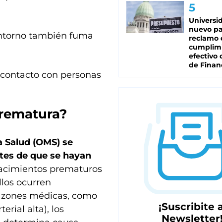
Universi
nuevo pa
 entorno también fuma
reclamo 
cumplim
efectivo 
de Finan
 contacto con personas
prematura?
a Salud (OMS) se
tes de que se hayan
acimientos prematuros
llos ocurren
azones médicas, como
¡Suscribite a
erial alta), los
Newsletter