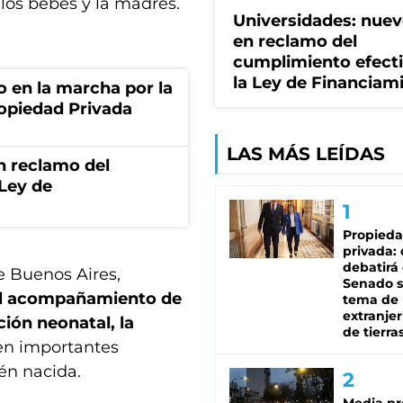
 los bebés y la madres.
Universidades: nuev
en reclamo del
cumplimiento efect
la Ley de Financiam
o en la marcha por la
ropiedad Privada
LAS MÁS LEÍDAS
n reclamo del
 Ley de
Propied
privada:
debatirá 
e Buenos Aires,
Senado s
l acompañamiento de
tema de 
extranjer
ción neonatal, la
de tierra
en importantes
ién nacida.