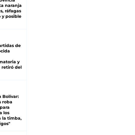
ovincia
ta naranja
as, ráfagas
 y posible
rtidas de
cida
matoria y
retiró del
n Bolívar:
s roba
 para
a los
 la timba,
igos"