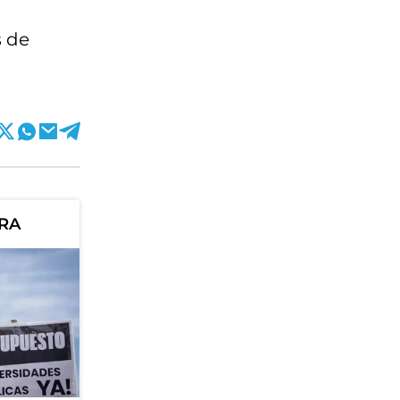
s de
ORA