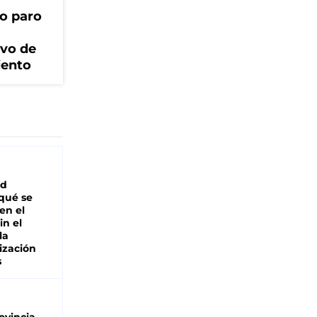
o paro
ivo de
iento
ad
 qué se
en el
in el
la
ización
s