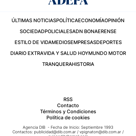
ÚLTIMAS NOTICIAS
POLÍTICA
ECONOMÍA
OPINIÓN
SOCIEDAD
POLICIALES
ADN BONAERENSE
ESTILO DE VIDA
MEDIOS
EMPRESAS
DEPORTES
DIARIO EXTRA
VIDA Y SALUD HOY
MUNDO MOTOR
TRANQUERA
HISTORIA
RSS
Contacto
Términos y Condiciones
Política de cookies
Agencia DIB - Fecha de Inicio: Septiembre 1993
Contactos:
publicidad@dib.com.ar
/
vpignaton@dib.com.ar
/