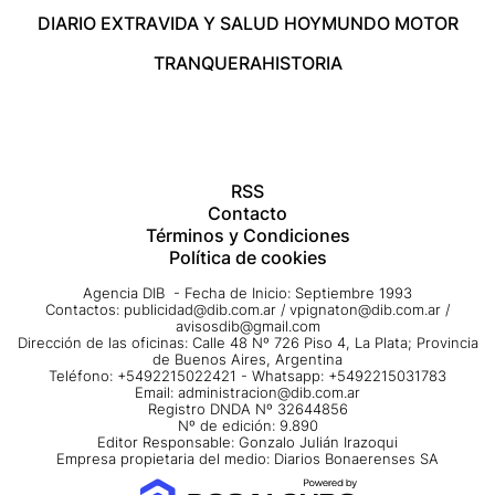
DIARIO EXTRA
VIDA Y SALUD HOY
MUNDO MOTOR
TRANQUERA
HISTORIA
RSS
Contacto
Términos y Condiciones
Política de cookies
Agencia DIB - Fecha de Inicio: Septiembre 1993
Contactos:
publicidad@dib.com.ar
/
vpignaton@dib.com.ar
/
avisosdib@gmail.com
Dirección de las oficinas: Calle 48 Nº 726 Piso 4, La Plata; Provincia
de Buenos Aires, Argentina
Teléfono: +5492215022421 - Whatsapp: +5492215031783
Email:
administracion@dib.com.ar
Registro DNDA Nº 32644856
Nº de edición: 9.890
Editor Responsable: Gonzalo Julián Irazoqui
Empresa propietaria del medio: Diarios Bonaerenses SA