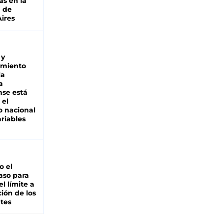
as en la
a de
ires
 y
miento
la
a
se está
 el
 nacional
riables
io el
aso para
el límite a
ción de los
tes