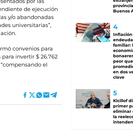
extranjer
esentados por las
provinci
pendiente de ejecución
Buenos A
adas y/o abandonadas
des universitarias”,
ación.
Inflación
endeuda
familiar: 
 firmó convenios para
economí
bonaeren
para invertir $ 26.762
peor que
tá “compensando el
promedio
en dos va
clave
Kicillof d
primer p
eliminar 
la reelec
intenden