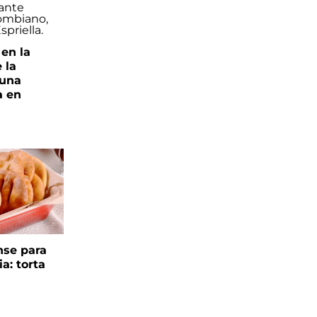
 en la
 la
 una
a en
se para
ia: torta