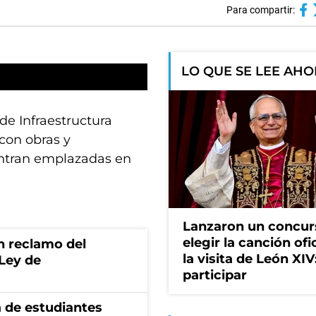
Para compartir:
LO QUE SE LEE AH
de Infraestructura
 con obras y
ntran emplazadas en
Lanzaron un concur
elegir la canción ofi
n reclamo del
la visita de León XI
 Ley de
participar
ra de estudiantes