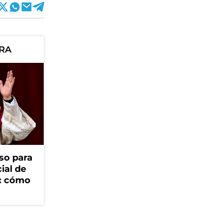
ORA
so para
cial de
V: cómo