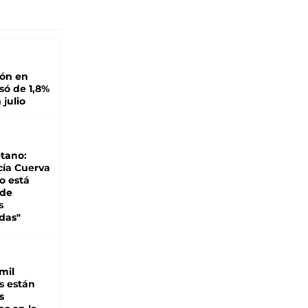
ión en
ó de 1,8%
 julio
tano:
cía Cuerva
o está
 de
s
das"
mil
s están
s