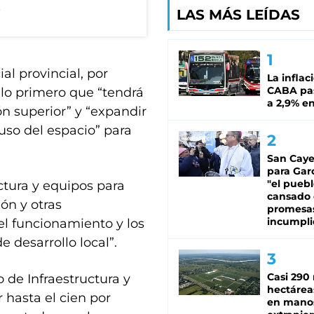
s
LAS MÁS LEÍDAS
ial provincial, por
La inflac
CABA pas
ulo primero que “tendrá
a 2,9% en
n superior” y “expandir
 uso del espacio” para
San Caye
para Gar
"el puebl
uctura y equipos para
cansado
ión y otras
promesa
incumpli
 el funcionamiento y los
e desarrollo local”.
Casi 290 
 de Infraestructura y
hectárea
 hasta el cien por
en mano