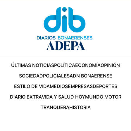
ÚLTIMAS NOTICIAS
POLÍTICA
ECONOMÍA
OPINIÓN
SOCIEDAD
POLICIALES
ADN BONAERENSE
ESTILO DE VIDA
MEDIOS
EMPRESAS
DEPORTES
DIARIO EXTRA
VIDA Y SALUD HOY
MUNDO MOTOR
TRANQUERA
HISTORIA