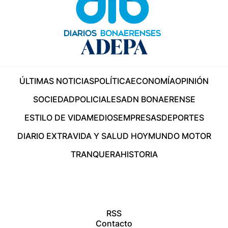
ÚLTIMAS NOTICIAS
POLÍTICA
ECONOMÍA
OPINIÓN
SOCIEDAD
POLICIALES
ADN BONAERENSE
ESTILO DE VIDA
MEDIOS
EMPRESAS
DEPORTES
DIARIO EXTRA
VIDA Y SALUD HOY
MUNDO MOTOR
TRANQUERA
HISTORIA
RSS
Contacto