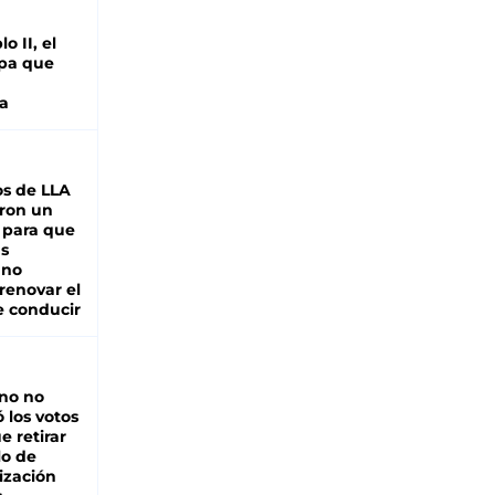
o II, el
pa que
a
s de LLA
ron un
 para que
as
 no
renovar el
e conducir
rno no
 los votos
e retirar
lo de
ización