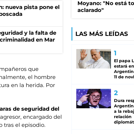
Moyano: "No está t
: nueva pista pone el
aclarado"
mboscada
guridad y la falta de
LAS MÁS LEÍDAS
 criminalidad en Mar
El papa 
estará en
 compañeros que
Argentina
finalmente, el hombre
11 de no
ura en la herida. Por
Dura res
Argentina
aras de seguridad del
a la reba
 agresor, encargado del
relación
diplomát
tras el episodio.