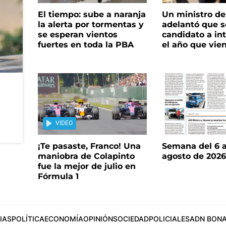
El tiempo: sube a naranja
Un ministro de 
la alerta por tormentas y
adelantó que s
se esperan vientos
candidato a in
fuertes en toda la PBA
el año que vie
VIDEO
¡Te pasaste, Franco! Una
Semana del 6 a
maniobra de Colapinto
agosto de 202
fue la mejor de julio en
Fórmula 1
IAS
POLÍTICA
ECONOMÍA
OPINIÓN
SOCIEDAD
POLICIALES
ADN BONA