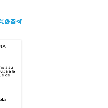
ORA
ela