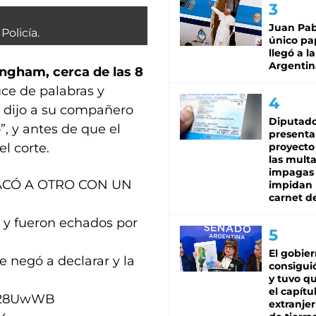
Juan Pabl
olicía.
único pa
llegó a la
Argentin
ngham, cerca de las 8
uce de palabras y
le dijo a su compañero
Diputado
, y antes de que el
presenta
el corte.
proyecto
las mult
impagas
ACÓ A OTRO CON UN
impidan 
carnet d
 y fueron echados por
El gobie
e negó a declarar y la
consiguió
y tuvo qu
el capítu
4V28UwWB
extranjer