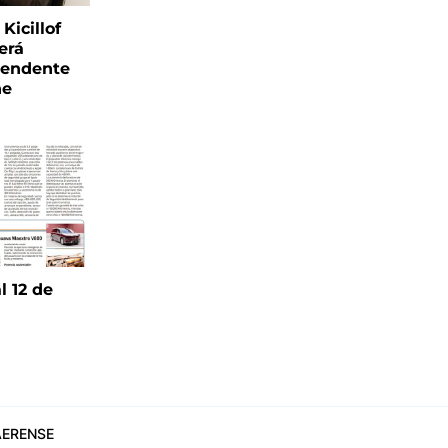
Kicillof
erá
tendente
ne
l 12 de
6
ERENSE