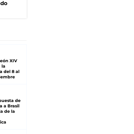
odo
León XIV
 la
 del 8 al
viembre
puesta de
 a Brasil
ja de la
ica