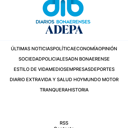
ÚLTIMAS NOTICIAS
POLÍTICA
ECONOMÍA
OPINIÓN
SOCIEDAD
POLICIALES
ADN BONAERENSE
ESTILO DE VIDA
MEDIOS
EMPRESAS
DEPORTES
DIARIO EXTRA
VIDA Y SALUD HOY
MUNDO MOTOR
TRANQUERA
HISTORIA
RSS