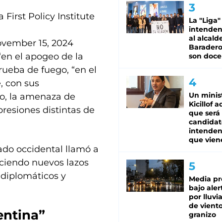
First Policy Institute
La "Liga"
intende
al alcald
vember 15, 2024
Baradero
“en el apogeo de la
son doce
ueba de fuego, “en el
, con sus
Un minis
no, la amenaza de
Kicillof 
resiones distintas de
que será
candidat
intenden
que vien
ado occidental llamó a
eciendo nuevos lazos
 diplomáticos y
Media pr
bajo aler
por lluvi
de viento
entina”
granizo