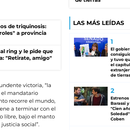
de tierras
LAS MÁS LEÍDAS
os de triquinosis:
roles" a provincia
El gobie
al ring y le pide que
consiguió
a: "Retirate, amigo"
y tuvo qu
el capítu
extranjer
de tierra
ndente victoria, “la
, el mandatario
Estrenos
nto recorre el mundo,
Barassi y
iene a terminar con el
"Cien añ
Soledad"
libre, bajo el manto
Coben
usticia social”.