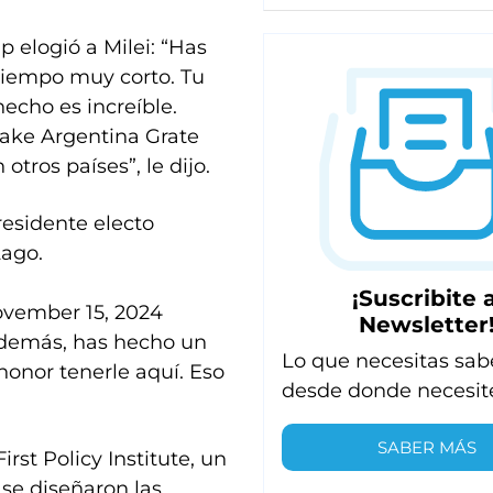
p elogió a Milei: “Has
 tiempo muy corto. Tu
hecho es increíble.
Make Argentina Grate
tros países”, le dijo.
Presidente electo
Lago.
¡Suscribite a
vember 15, 2024
Newsletter
Además, has hecho un
Lo que necesitas sab
honor tenerle aquí. Eso
desde donde necesit
SABER MÁS
rst Policy Institute, un
se diseñaron las