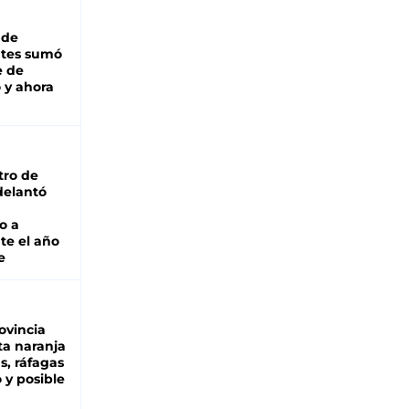
 de
ntes sumó
e de
 y ahora
tro de
adelantó
o a
te el año
e
ovincia
ta naranja
as, ráfagas
 y posible