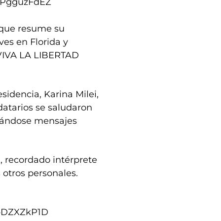
/VPgguzFdEZ
o que resume su
ves en Florida y
VIVA LA LIBERTAD
sidencia, Karina Milei,
datarios se saludaron
icándose mensajes
e, recordado intérprete
otros personales.
qbDZXZkP1D