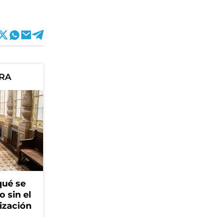
ORA
qué se
o sin el
ización