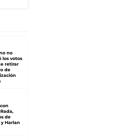
rno no
 los votos
e retirar
lo de
ización
s
 con
 Rada,
os de
 y Harlan