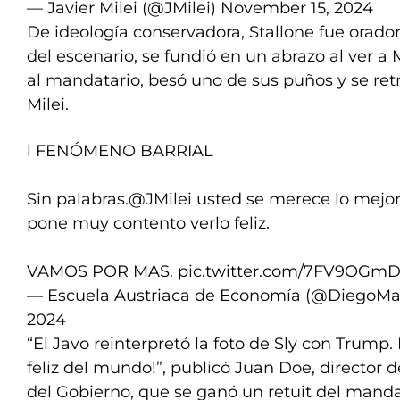
— Javier Milei (@JMilei)
November 15, 2024
De ideología conservadora, Stallone fue orado
del escenario, se fundió en un abrazo al ver a M
al mandatario, besó uno de sus puños y se retr
Milei.
l FENÓMENO BARRIAL
Sin palabras.
@JMilei
usted se merece lo mejo
pone muy contento verlo feliz.
VAMOS POR MAS.
pic.twitter.com/7FV9OG
— Escuela Austriaca de Economía (@DiegoM
2024
“El Javo reinterpretó la foto de Sly con Trum
feliz del mundo!”, publicó Juan Doe, director 
del Gobierno, que se ganó un retuit del manda