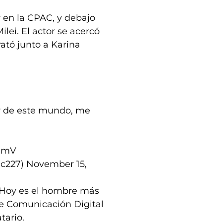
r en la CPAC, y debajo
ilei. El actor se acercó
ató junto a Karina
r de este mundo, me
mDmV
ac227)
November 15,
p. Hoy es el hombre más
de Comunicación Digital
tario.