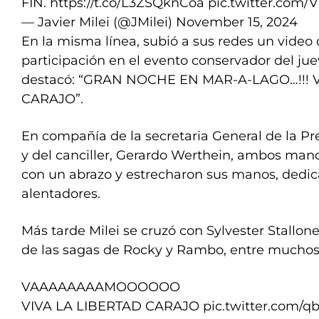
FIN.
https://t.co/L3ZSQknCoa
pic.twitter.com
— Javier Milei (@JMilei)
November 15, 2024
En la misma línea, subió a sus redes un vide
participación en el evento conservador del jue
destacó: “GRAN NOCHE EN MAR-A-LAGO…!!! 
CARAJO”.
En compañía de la secretaria General de la Pre
y del canciller, Gerardo Werthein, ambos man
con un abrazo y estrecharon sus manos, ded
alentadores.
Más tarde Milei se cruzó con Sylvester Stallon
de las sagas de Rocky y Rambo, entre muchos 
VAAAAAAAAMOOOOOO
VIVA LA LIBERTAD CARAJO
pic.twitter.com/