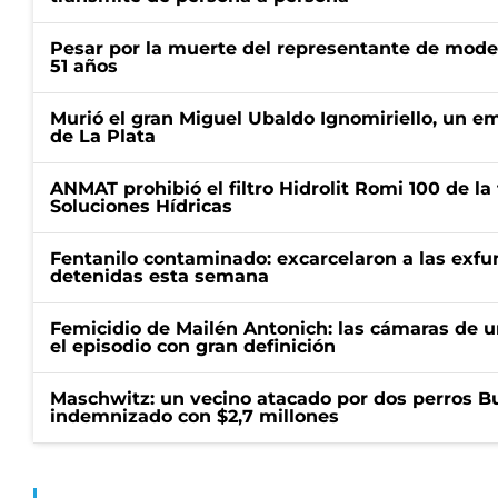
Pesar por la muerte del representante de mode
51 años
Murió el gran Miguel Ubaldo Ignomiriello, un 
de La Plata
ANMAT prohibió el filtro Hidrolit Romi 100 de l
Soluciones Hídricas
Fentanilo contaminado: excarcelaron a las exf
detenidas esta semana
Femicidio de Mailén Antonich: las cámaras de u
el episodio con gran definición
Maschwitz: un vecino atacado por dos perros Bul
indemnizado con $2,7 millones