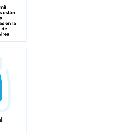
mil
s están
s
as en la
a de
ires
l
!