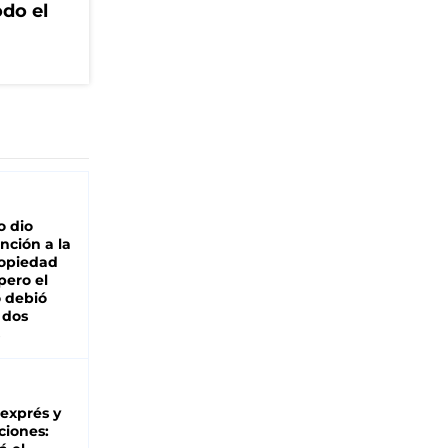
odo el
o dio
nción a la
ropiedad
pero el
 debió
 dos
 exprés y
ciones: