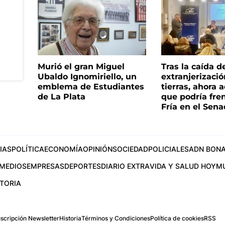
Murió el gran Miguel
Tras la caída d
Ubaldo Ignomiriello, un
extranjerizaci
emblema de Estudiantes
tierras, ahora 
de La Plata
que podría fre
Fría en el Sen
IAS
POLÍTICA
ECONOMÍA
OPINIÓN
SOCIEDAD
POLICIALES
ADN BONA
MEDIOS
EMPRESAS
DEPORTES
DIARIO EXTRA
VIDA Y SALUD HOY
M
STORIA
scripción Newsletter
Historia
Términos y Condiciones
Política de cookies
RSS