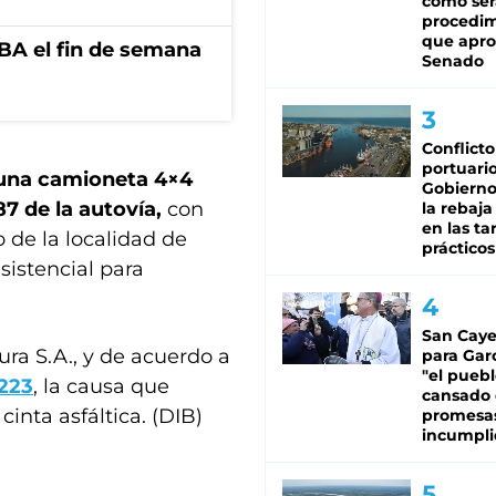
cómo ser
procedi
que apro
BA el fin de semana
Senado
Conflicto
portuario
 una camioneta 4×4
Gobierno 
87 de la autovía,
con
la rebaja
en las tar
o de la localidad de
prácticos
sistencial para
San Caye
ra S.A., y de acuerdo a
para Gar
"el puebl
0223
, la causa que
cansado
cinta asfáltica. (DIB)
promesa
incumpli