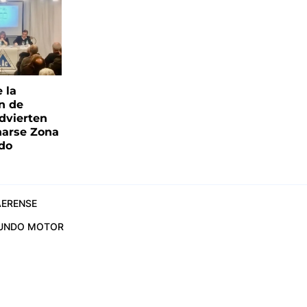
e la
ón de
advierten
narse Zona
ado
ERENSE
UNDO MOTOR