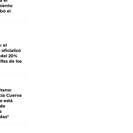
á el
miento
bó el
: el
oficializó
 del 20%
ifas de los
tano:
cía Cuerva
o está
 de
s
das"