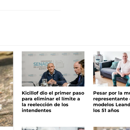
Kicillof dio el primer paso
Pesar por la m
para eliminar el límite a
representante
la reelección de los
modelos Leand
intendentes
los 51 años