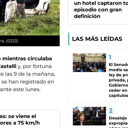
un hotel captaron t
episodio con gran
definición
LAS MÁS LEÍDAS
a. (0223)
o mientras circulaba
El Senad
astelli
y, por fortuna
media sa
 de las 9 de la mañana,
ley de p
privada, 
 se han registrado en
Gobierno
ante este lunes.
ceder en
capítulos
s: se viene el
Desalojo
ores a 75 km/h
expropia