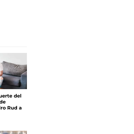
uerte del
 de
ro Rud a