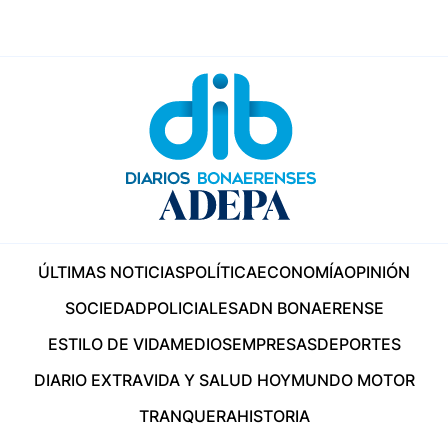
ÚLTIMAS NOTICIAS
POLÍTICA
ECONOMÍA
OPINIÓN
SOCIEDAD
POLICIALES
ADN BONAERENSE
ESTILO DE VIDA
MEDIOS
EMPRESAS
DEPORTES
DIARIO EXTRA
VIDA Y SALUD HOY
MUNDO MOTOR
TRANQUERA
HISTORIA