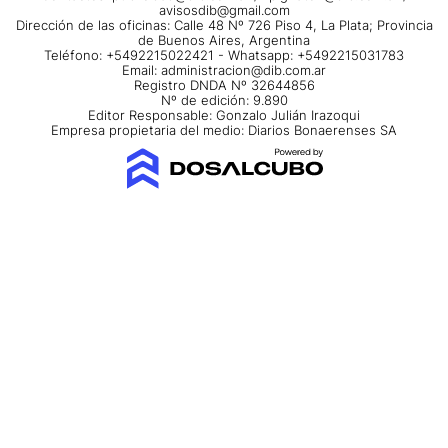
avisosdib@gmail.com
Dirección de las oficinas: Calle 48 Nº 726 Piso 4, La Plata; Provincia
de Buenos Aires, Argentina
Teléfono: +5492215022421 - Whatsapp: +5492215031783
Email:
administracion@dib.com.ar
Registro DNDA Nº 32644856
Nº de edición: 9.890
Editor Responsable: Gonzalo Julián Irazoqui
Empresa propietaria del medio: Diarios Bonaerenses SA