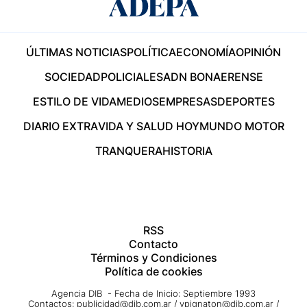
ÚLTIMAS NOTICIAS
POLÍTICA
ECONOMÍA
OPINIÓN
SOCIEDAD
POLICIALES
ADN BONAERENSE
ESTILO DE VIDA
MEDIOS
EMPRESAS
DEPORTES
DIARIO EXTRA
VIDA Y SALUD HOY
MUNDO MOTOR
TRANQUERA
HISTORIA
RSS
Contacto
Términos y Condiciones
Política de cookies
Agencia DIB - Fecha de Inicio: Septiembre 1993
Contactos:
publicidad@dib.com.ar
/
vpignaton@dib.com.ar
/