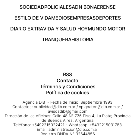
SOCIEDAD
POLICIALES
ADN BONAERENSE
ESTILO DE VIDA
MEDIOS
EMPRESAS
DEPORTES
DIARIO EXTRA
VIDA Y SALUD HOY
MUNDO MOTOR
TRANQUERA
HISTORIA
RSS
Contacto
Términos y Condiciones
Política de cookies
Agencia DIB - Fecha de Inicio: Septiembre 1993
Contactos:
publicidad@dib.com.ar
/
vpignaton@dib.com.ar
/
avisosdib@gmail.com
Dirección de las oficinas: Calle 48 Nº 726 Piso 4, La Plata; Provincia
de Buenos Aires, Argentina
Teléfono: +5492215022421 - Whatsapp: +5492215031783
Email:
administracion@dib.com.ar
Registro DNDA Nº 32644856