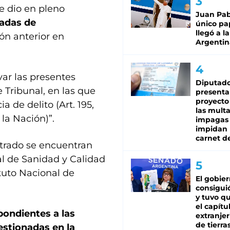
se dio en pleno
Juan Pabl
ladas de
único pa
llegó a la
ión anterior en
Argentin
var las presentes
Diputado
 Tribunal, en las que
presenta
proyecto
a de delito (Art. 195,
las mult
la Nación)”.
impagas
impidan 
carnet d
trado se encuentran
nal de Sanidad y Calidad
tuto Nacional de
El gobie
consiguió
y tuvo qu
el capítu
pondientes a las
extranjer
de tierra
estionadas en la