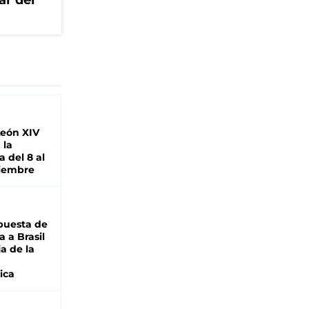
ar del
León XIV
 la
 del 8 al
viembre
puesta de
 a Brasil
ja de la
ica