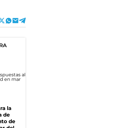
ORA
ra la
a de
nto de