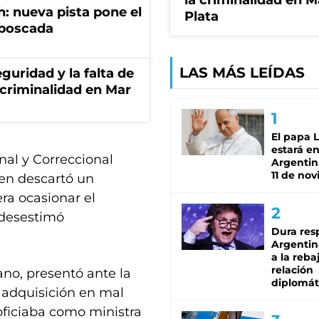
la criminalidad en M
: nueva pista pone el
Plata
mboscada
LAS MÁS LEÍDAS
guridad y la falta de
 criminalidad en Mar
El papa 
estará en
inal y Correccional
Argentina
11 de no
ien descartó un
era ocasionar el
, desestimó
Dura res
Argentina
a la reba
relación
ano, presentó ante la
diplomát
a adquisición en mal
oficiaba como ministra