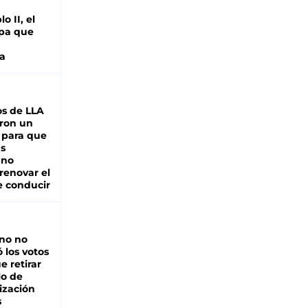
o II, el
pa que
a
s de LLA
ron un
 para que
as
 no
renovar el
e conducir
rno no
 los votos
e retirar
lo de
ización
s