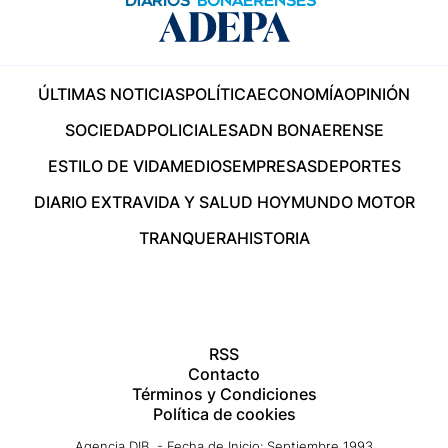
ÚLTIMAS NOTICIAS
POLÍTICA
ECONOMÍA
OPINIÓN
SOCIEDAD
POLICIALES
ADN BONAERENSE
ESTILO DE VIDA
MEDIOS
EMPRESAS
DEPORTES
DIARIO EXTRA
VIDA Y SALUD HOY
MUNDO MOTOR
TRANQUERA
HISTORIA
RSS
Contacto
Términos y Condiciones
Política de cookies
Agencia DIB - Fecha de Inicio: Septiembre 1993