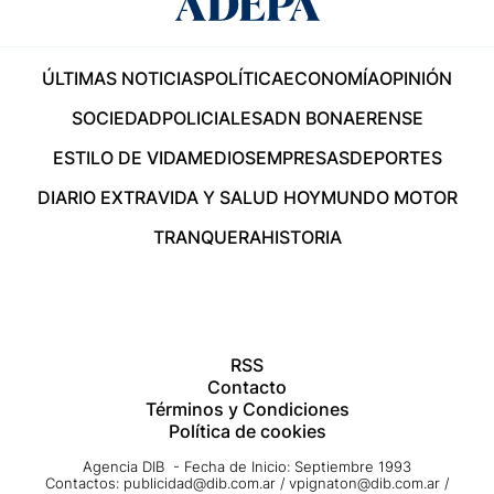
ÚLTIMAS NOTICIAS
POLÍTICA
ECONOMÍA
OPINIÓN
SOCIEDAD
POLICIALES
ADN BONAERENSE
ESTILO DE VIDA
MEDIOS
EMPRESAS
DEPORTES
DIARIO EXTRA
VIDA Y SALUD HOY
MUNDO MOTOR
TRANQUERA
HISTORIA
RSS
Contacto
Términos y Condiciones
Política de cookies
Agencia DIB - Fecha de Inicio: Septiembre 1993
Contactos:
publicidad@dib.com.ar
/
vpignaton@dib.com.ar
/