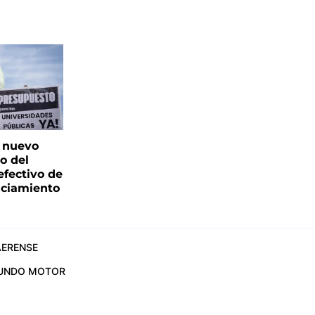
s
: nuevo
o del
fectivo de
nciamiento
ERENSE
UNDO MOTOR