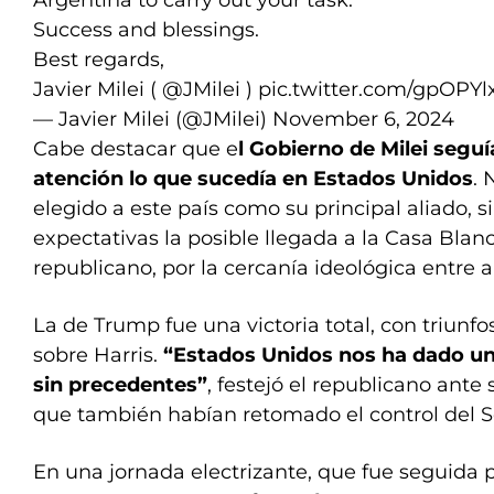
Argentina to carry out your task.
Success and blessings.
Best regards,
Javier Milei (
@JMilei
)
pic.twitter.com/gpOPYl
— Javier Milei (@JMilei)
November 6, 2024
Cabe destacar que e
l Gobierno de Milei segu
atención lo que sucedía en Estados Unidos
. 
elegido a este país como su principal aliado, 
expectativas la posible llegada a la Casa Bla
republicano, por la cercanía ideológica entre 
La de Trump fue una victoria total, con triunfo
sobre Harris.
“Estados Unidos nos ha dado u
sin precedentes”
, festejó el republicano ante
que también habían retomado el control del 
En una jornada electrizante, que fue seguida 