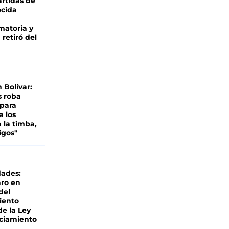
rtidas de
cida
matoria y
retiró del
n Bolívar:
s roba
 para
a los
 la timba,
igos"
dades:
ro en
del
iento
de la Ley
ciamiento