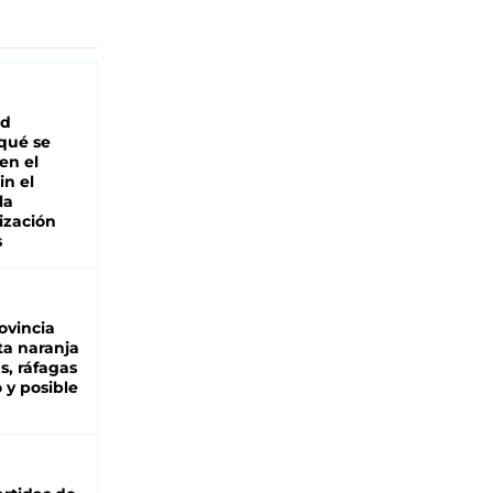
ad
 qué se
en el
in el
la
ización
s
ovincia
ta naranja
as, ráfagas
 y posible