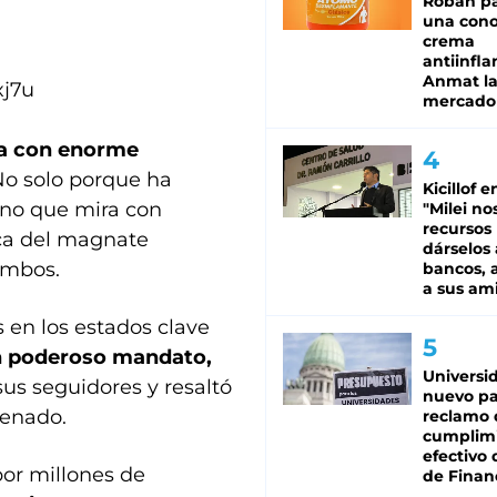
Roban pa
una cono
crema
antiinfla
Anmat la 
xj7u
mercado
ía con enorme
No solo porque ha
Kicillof e
sino que mira con
"Milei no
recursos
nca del magnate
dárselos 
ambos.
bancos, a
a sus am
s en los estados clave
n poderoso mandato,
Universi
 sus seguidores y resaltó
nuevo pa
Senado.
reclamo 
cumplim
efectivo 
por millones de
de Finan