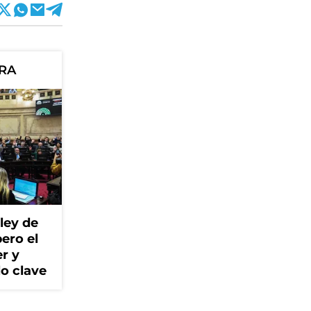
ORA
ley de
ero el
r y
lo clave