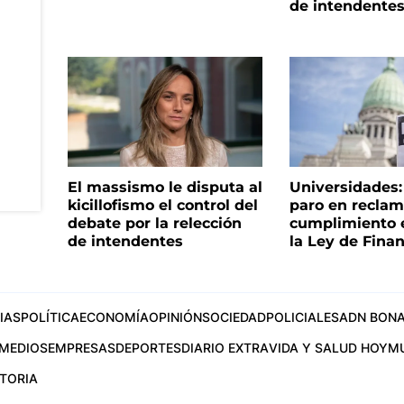
de intendente
El massismo le disputa al
Universidades
kicillofismo el control del
paro en reclam
debate por la relección
cumplimiento e
de intendentes
la Ley de Fina
IAS
POLÍTICA
ECONOMÍA
OPINIÓN
SOCIEDAD
POLICIALES
ADN BONA
MEDIOS
EMPRESAS
DEPORTES
DIARIO EXTRA
VIDA Y SALUD HOY
M
STORIA