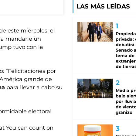
LAS MÁS LEÍDAS
de este miércoles, el
Propied
para mandarle un
privada:
debatirá 
rump tuvo con la
Senado s
tema de 
extranjer
de tierra
o: “Felicitaciones por
a América grande de
na
para llevar a cabo su
Media pr
bajo aler
por lluvi
de viento
ormidable electoral
granizo
at You can count on