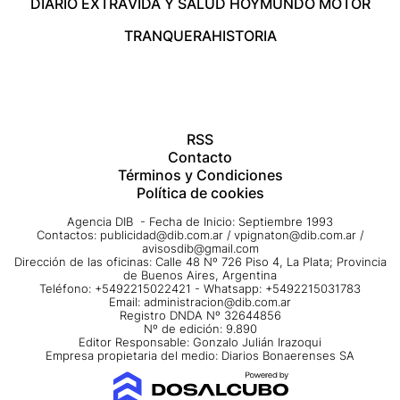
DIARIO EXTRA
VIDA Y SALUD HOY
MUNDO MOTOR
TRANQUERA
HISTORIA
RSS
Contacto
Términos y Condiciones
Política de cookies
Agencia DIB - Fecha de Inicio: Septiembre 1993
Contactos:
publicidad@dib.com.ar
/
vpignaton@dib.com.ar
/
avisosdib@gmail.com
Dirección de las oficinas: Calle 48 Nº 726 Piso 4, La Plata; Provincia
de Buenos Aires, Argentina
Teléfono: +5492215022421 - Whatsapp: +5492215031783
Email:
administracion@dib.com.ar
Registro DNDA Nº 32644856
Nº de edición: 9.890
Editor Responsable: Gonzalo Julián Irazoqui
Empresa propietaria del medio: Diarios Bonaerenses SA