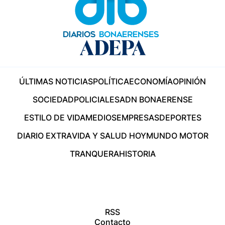
ÚLTIMAS NOTICIAS
POLÍTICA
ECONOMÍA
OPINIÓN
SOCIEDAD
POLICIALES
ADN BONAERENSE
ESTILO DE VIDA
MEDIOS
EMPRESAS
DEPORTES
DIARIO EXTRA
VIDA Y SALUD HOY
MUNDO MOTOR
TRANQUERA
HISTORIA
RSS
Contacto