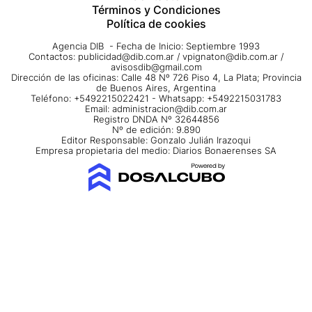
Términos y Condiciones
Política de cookies
Agencia DIB - Fecha de Inicio: Septiembre 1993
Contactos:
publicidad@dib.com.ar
/
vpignaton@dib.com.ar
/
avisosdib@gmail.com
Dirección de las oficinas: Calle 48 Nº 726 Piso 4, La Plata; Provincia
de Buenos Aires, Argentina
Teléfono: +5492215022421 - Whatsapp: +5492215031783
Email:
administracion@dib.com.ar
Registro DNDA Nº 32644856
Nº de edición: 9.890
Editor Responsable: Gonzalo Julián Irazoqui
Empresa propietaria del medio: Diarios Bonaerenses SA