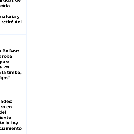
rtidas de
cida
matoria y
retiró del
n Bolívar:
s roba
 para
a los
 la timba,
igos"
dades:
ro en
del
iento
de la Ley
ciamiento