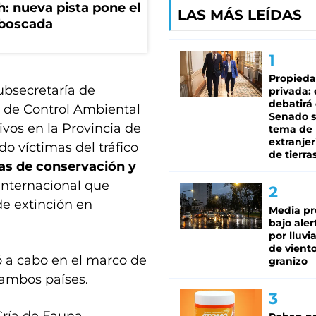
: nueva pista pone el
LAS MÁS LEÍDAS
mboscada
Propied
Subsecretaría de
privada:
debatirá 
a de Control Ambiental
Senado s
ivos en la Provincia de
tema de 
extranjer
do víctimas del tráfico
de tierra
as de conservación y
 internacional que
de extinción en
Media pr
bajo aler
por lluvi
de viento
vó a cabo en el marco de
granizo
 ambos países.