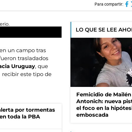
Para compartir:
LO QUE SE LEE AH
 en un campo tras
 fueron trasladados
hacia Uruguay
, que
recibir este tipo de
Femicidio de Mailén
Antonich: nueva pis
el foco en la hipótes
 alerta por tormentas
emboscada
 en toda la PBA