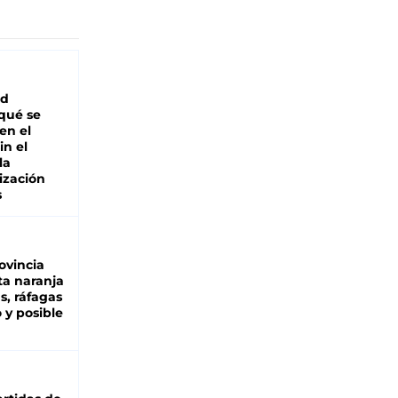
ad
 qué se
en el
in el
la
ización
s
ovincia
ta naranja
as, ráfagas
 y posible