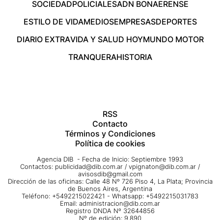
SOCIEDAD
POLICIALES
ADN BONAERENSE
ESTILO DE VIDA
MEDIOS
EMPRESAS
DEPORTES
DIARIO EXTRA
VIDA Y SALUD HOY
MUNDO MOTOR
TRANQUERA
HISTORIA
RSS
Contacto
Términos y Condiciones
Política de cookies
Agencia DIB - Fecha de Inicio: Septiembre 1993
Contactos:
publicidad@dib.com.ar
/
vpignaton@dib.com.ar
/
avisosdib@gmail.com
Dirección de las oficinas: Calle 48 Nº 726 Piso 4, La Plata; Provincia
de Buenos Aires, Argentina
Teléfono: +5492215022421 - Whatsapp: +5492215031783
Email:
administracion@dib.com.ar
Registro DNDA Nº 32644856
Nº de edición: 9.890