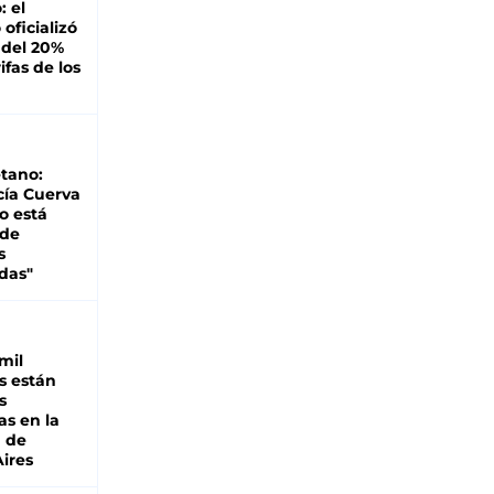
: el
oficializó
 del 20%
ifas de los
tano:
cía Cuerva
o está
 de
s
das"
mil
s están
s
as en la
a de
ires