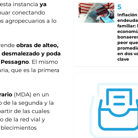
esta instancia
ya
nuar conectando
Inflación
os agropecuarios a lo
endeuda
familiar: 
economí
bonaeren
peor que
prende
obras de alteo,
promedio
as, desmalezado y poda
en dos va
clave
a Pessagno
. El mismo
ia, que es la primera
rario
(MDA) en un
 de la segunda y la
artir de las cuales
 de la red vial y
ablecimientos