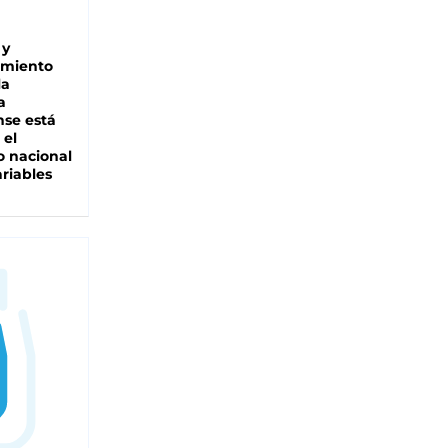
 y
miento
la
a
se está
 el
 nacional
riables