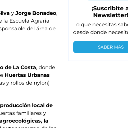
¡Suscribite a
ilva
y
Jorge Bonadeo
,
Newsletter
e la Escuela Agraria
Lo que necesitas sab
esponsable del área de
desde donde necesit
SABER MÁS
do de La Costa
, donde
de
Huertas Urbanas
s y rollos de nylon)
 producción local de
uertas familiares y
 agroecológicas, la