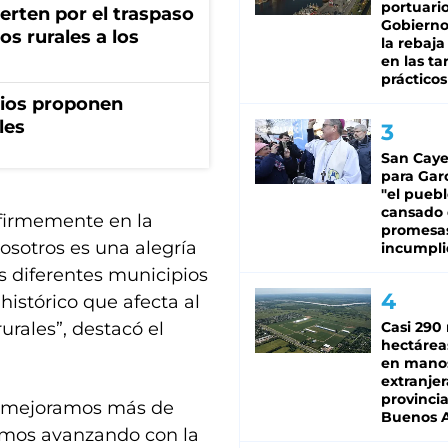
portuario
erten por el traspaso
Gobierno 
s rurales a los
la rebaja
en las tar
prácticos
rios proponen
les
San Caye
para Gar
"el puebl
cansado
 firmemente en la
promesa
nosotros es una alegría
incumpli
s diferentes municipios
istórico que afecta al
urales”, destacó el
Casi 290 
hectárea
en mano
extranjer
provinci
ue mejoramos más de
Buenos A
imos avanzando con la