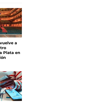
 vuelve a
atro
a Plata en
ión