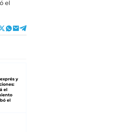
ó el
 exprés y
ciones:
á el
miento
bó el