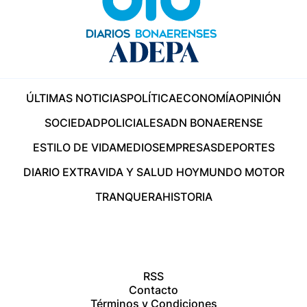
ÚLTIMAS NOTICIAS
POLÍTICA
ECONOMÍA
OPINIÓN
SOCIEDAD
POLICIALES
ADN BONAERENSE
ESTILO DE VIDA
MEDIOS
EMPRESAS
DEPORTES
DIARIO EXTRA
VIDA Y SALUD HOY
MUNDO MOTOR
TRANQUERA
HISTORIA
RSS
Contacto
Términos y Condiciones