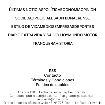
ÚLTIMAS NOTICIAS
POLÍTICA
ECONOMÍA
OPINIÓN
SOCIEDAD
POLICIALES
ADN BONAERENSE
ESTILO DE VIDA
MEDIOS
EMPRESAS
DEPORTES
DIARIO EXTRA
VIDA Y SALUD HOY
MUNDO MOTOR
TRANQUERA
HISTORIA
RSS
Contacto
Términos y Condiciones
Política de cookies
Agencia DIB - Fecha de Inicio: Septiembre 1993
Contactos:
publicidad@dib.com.ar
/
vpignaton@dib.com.ar
/
avisosdib@gmail.com
Dirección de las oficinas: Calle 48 Nº 726 Piso 4, La Plata; Provincia