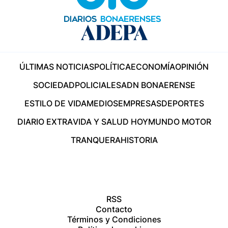
ÚLTIMAS NOTICIAS
POLÍTICA
ECONOMÍA
OPINIÓN
SOCIEDAD
POLICIALES
ADN BONAERENSE
ESTILO DE VIDA
MEDIOS
EMPRESAS
DEPORTES
DIARIO EXTRA
VIDA Y SALUD HOY
MUNDO MOTOR
TRANQUERA
HISTORIA
RSS
Contacto
Términos y Condiciones