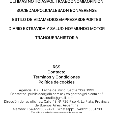
ÚLTIMAS NOTICIAS
POLÍTICA
ECONOMÍA
OPINIÓN
SOCIEDAD
POLICIALES
ADN BONAERENSE
ESTILO DE VIDA
MEDIOS
EMPRESAS
DEPORTES
DIARIO EXTRA
VIDA Y SALUD HOY
MUNDO MOTOR
TRANQUERA
HISTORIA
RSS
Contacto
Términos y Condiciones
Política de cookies
Agencia DIB - Fecha de Inicio: Septiembre 1993
Contactos:
publicidad@dib.com.ar
/
vpignaton@dib.com.ar
/
avisosdib@gmail.com
Dirección de las oficinas: Calle 48 Nº 726 Piso 4, La Plata; Provincia
de Buenos Aires, Argentina
Teléfono: +5492215022421 - Whatsapp: +5492215031783
Email:
administracion@dib.com.ar