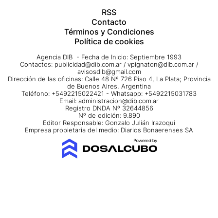
RSS
Contacto
Términos y Condiciones
Política de cookies
Agencia DIB - Fecha de Inicio: Septiembre 1993
Contactos:
publicidad@dib.com.ar
/
vpignaton@dib.com.ar
/
avisosdib@gmail.com
Dirección de las oficinas: Calle 48 Nº 726 Piso 4, La Plata; Provincia
de Buenos Aires, Argentina
Teléfono: +5492215022421 - Whatsapp: +5492215031783
Email:
administracion@dib.com.ar
Registro DNDA Nº 32644856
Nº de edición: 9.890
Editor Responsable: Gonzalo Julián Irazoqui
Empresa propietaria del medio: Diarios Bonaerenses SA