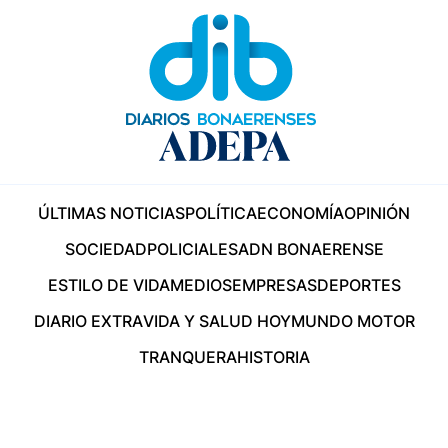
ÚLTIMAS NOTICIAS
POLÍTICA
ECONOMÍA
OPINIÓN
SOCIEDAD
POLICIALES
ADN BONAERENSE
ESTILO DE VIDA
MEDIOS
EMPRESAS
DEPORTES
DIARIO EXTRA
VIDA Y SALUD HOY
MUNDO MOTOR
TRANQUERA
HISTORIA