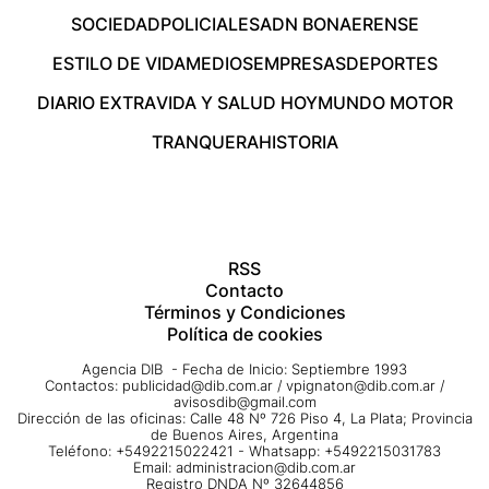
SOCIEDAD
POLICIALES
ADN BONAERENSE
ESTILO DE VIDA
MEDIOS
EMPRESAS
DEPORTES
DIARIO EXTRA
VIDA Y SALUD HOY
MUNDO MOTOR
TRANQUERA
HISTORIA
RSS
Contacto
Términos y Condiciones
Política de cookies
Agencia DIB - Fecha de Inicio: Septiembre 1993
Contactos:
publicidad@dib.com.ar
/
vpignaton@dib.com.ar
/
avisosdib@gmail.com
Dirección de las oficinas: Calle 48 Nº 726 Piso 4, La Plata; Provincia
de Buenos Aires, Argentina
Teléfono: +5492215022421 - Whatsapp: +5492215031783
Email:
administracion@dib.com.ar
Registro DNDA Nº 32644856