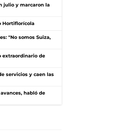
n julio y marcaron la
Hortiflorícola
mes: "No somos Suiza,
 extraordinario de
e servicios y caen las
 avances, habló de