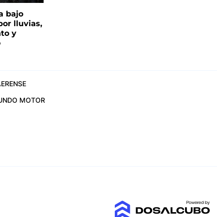
a bajo
or lluvias,
nto y
o
ERENSE
UNDO MOTOR