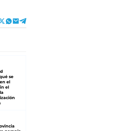
ad
 qué se
en el
in el
la
ización
s
ovincia