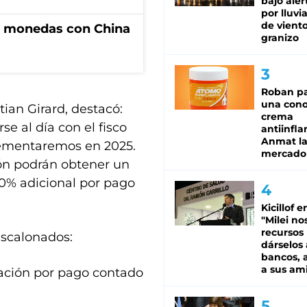
bajo aler
por lluvi
de viento
e monedas con China
granizo
Roban pa
una cono
tian Girard, destacó:
crema
e al día con el fisco
antiinfla
Anmat la 
plementaremos en 2025.
mercado
ión podrán obtener un
10% adicional por pago
Kicillof e
"Milei no
recursos
escalonados:
dárselos 
bancos, a
a sus am
ación por pago contado