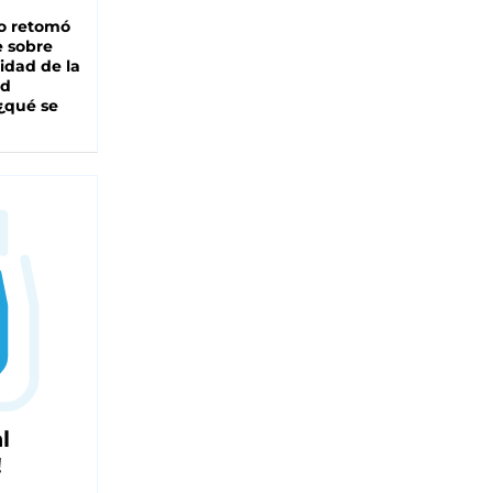
o retomó
e sobre
lidad de la
ad
 ¿qué se
l
!