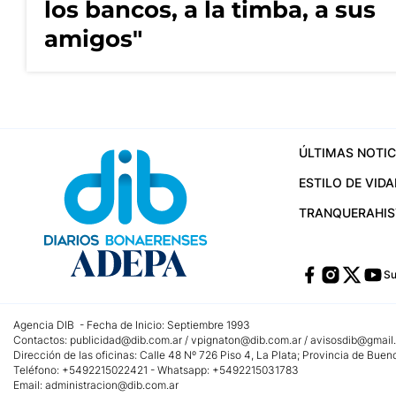
los bancos, a la timba, a sus
amigos"
ÚLTIMAS NOTIC
ESTILO DE VIDA
TRANQUERA
HI
Su
Agencia DIB - Fecha de Inicio: Septiembre 1993
Contactos:
publicidad@dib.com.ar
/
vpignaton@dib.com.ar
/
avisosdib@gmail
Dirección de las oficinas: Calle 48 Nº 726 Piso 4, La Plata; Provincia de Buen
Teléfono: +5492215022421 - Whatsapp: +5492215031783
Email:
administracion@dib.com.ar