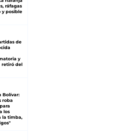
ta naranja
as, ráfagas
 y posible
rtidas de
cida
matoria y
retiró del
n Bolívar:
s roba
 para
a los
 la timba,
igos"