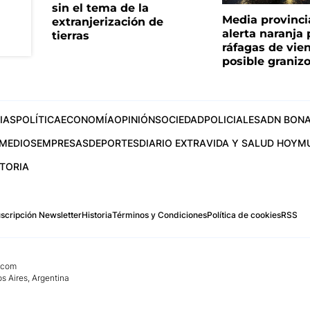
sin el tema de la
Media provinci
extranjerización de
alerta naranja p
tierras
ráfagas de vie
posible graniz
IAS
POLÍTICA
ECONOMÍA
OPINIÓN
SOCIEDAD
POLICIALES
ADN BONA
MEDIOS
EMPRESAS
DEPORTES
DIARIO EXTRA
VIDA Y SALUD HOY
M
STORIA
scripción Newsletter
Historia
Términos y Condiciones
Política de cookies
RSS
.com
os Aires, Argentina