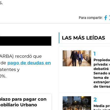
.
Para compartir:
LAS MÁS LEÍDAS
(ARBA) recordó que
Propied
n de
pago de deudas en
privada:
debatirá 
atentes y
Senado s
0%.
tema de 
extranjer
de tierra
lazo para pagar con
obiliario Urbano
Media pr