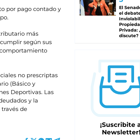
El Senad
o por pago contado y
el debat
ipo.
Inviolabi
Propied
Privada:
tributario más
discute?
 cumplir según sus
n comportamiento
ciales no prescriptas
rio (Básico y
es Deportivas. Las
adeudados y la
 través de
¡Suscribite a
Newsletter