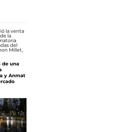
s de una
a
ia y Anmat
ercado