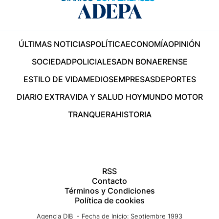
ÚLTIMAS NOTICIAS
POLÍTICA
ECONOMÍA
OPINIÓN
SOCIEDAD
POLICIALES
ADN BONAERENSE
ESTILO DE VIDA
MEDIOS
EMPRESAS
DEPORTES
DIARIO EXTRA
VIDA Y SALUD HOY
MUNDO MOTOR
TRANQUERA
HISTORIA
RSS
Contacto
Términos y Condiciones
Política de cookies
Agencia DIB - Fecha de Inicio: Septiembre 1993