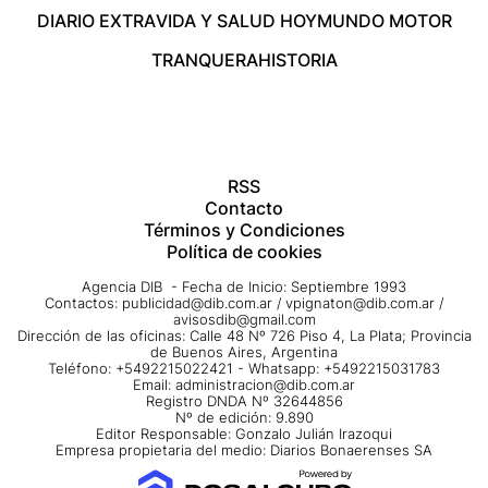
DIARIO EXTRA
VIDA Y SALUD HOY
MUNDO MOTOR
TRANQUERA
HISTORIA
RSS
Contacto
Términos y Condiciones
Política de cookies
Agencia DIB - Fecha de Inicio: Septiembre 1993
Contactos:
publicidad@dib.com.ar
/
vpignaton@dib.com.ar
/
avisosdib@gmail.com
Dirección de las oficinas: Calle 48 Nº 726 Piso 4, La Plata; Provincia
de Buenos Aires, Argentina
Teléfono: +5492215022421 - Whatsapp: +5492215031783
Email:
administracion@dib.com.ar
Registro DNDA Nº 32644856
Nº de edición: 9.890
Editor Responsable: Gonzalo Julián Irazoqui
Empresa propietaria del medio: Diarios Bonaerenses SA