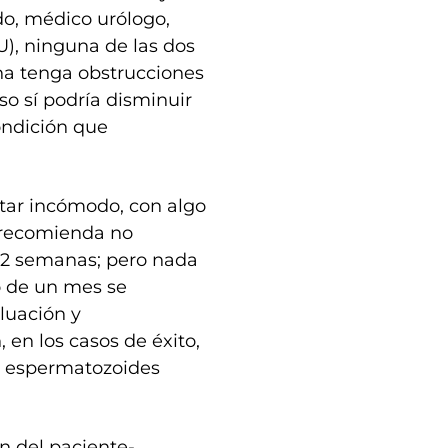
do, médico urólogo,
U), ninguna de las dos
ona tenga obstrucciones
so sí podría disminuir
ondición que
star incómodo, con algo
e recomienda no
 2 semanas; pero nada
bo de un mes se
luación y
 en los casos de éxito,
de espermatozoides
ón del paciente-