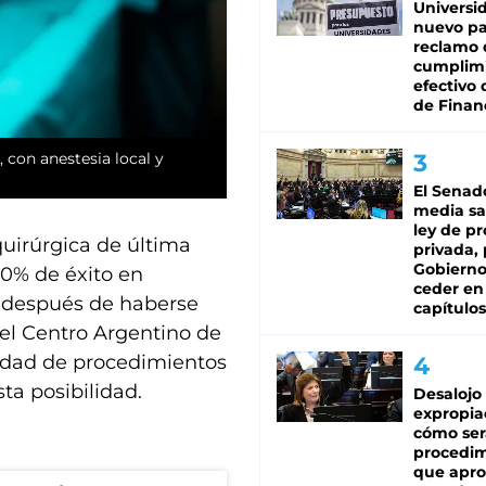
Universi
nuevo pa
reclamo 
cumplim
efectivo 
de Finan
 con anestesia local y
El Senad
media sa
ley de p
quirúrgica de última
privada, 
Gobierno
0% de éxito en
ceder en
 después de haberse
capítulos
el Centro Argentino de
idad de procedimientos
ta posibilidad.
Desalojo
expropia
cómo ser
procedi
que apro