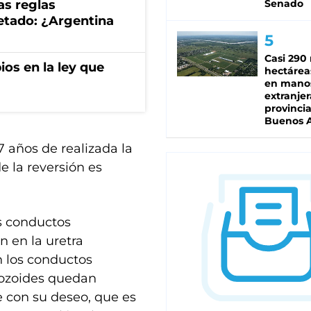
as reglas
Senado
uetado: ¿Argentina
Casi 290 
os en la ley que
hectárea
en mano
extranjer
provinci
Buenos A
7 años de realizada la
e la reversión es
os conductos
 en la uretra
n los conductos
tozoides quedan
e con su deseo, que es