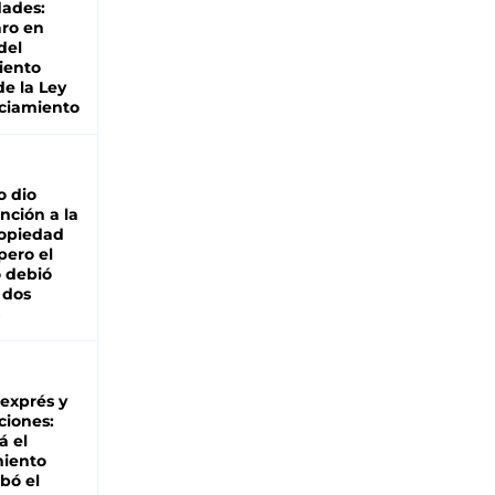
dades:
ro en
del
iento
de la Ley
ciamiento
o dio
nción a la
ropiedad
pero el
 debió
 dos
 exprés y
ciones:
á el
miento
bó el