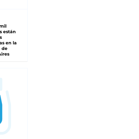
mil
s están
s
as en la
a de
ires