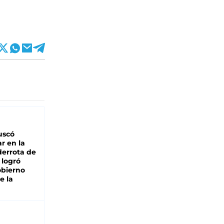
buscó
ar en la
derrota de
e logró
obierno
e la