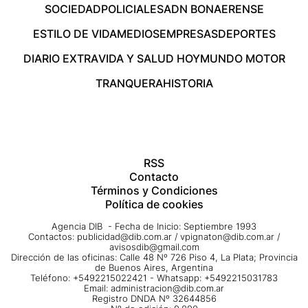
SOCIEDAD
POLICIALES
ADN BONAERENSE
ESTILO DE VIDA
MEDIOS
EMPRESAS
DEPORTES
DIARIO EXTRA
VIDA Y SALUD HOY
MUNDO MOTOR
TRANQUERA
HISTORIA
RSS
Contacto
Términos y Condiciones
Política de cookies
Agencia DIB - Fecha de Inicio: Septiembre 1993
Contactos:
publicidad@dib.com.ar
/
vpignaton@dib.com.ar
/
avisosdib@gmail.com
Dirección de las oficinas: Calle 48 Nº 726 Piso 4, La Plata; Provincia
de Buenos Aires, Argentina
Teléfono: +5492215022421 - Whatsapp: +5492215031783
Email:
administracion@dib.com.ar
Registro DNDA Nº 32644856