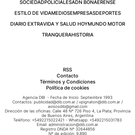
SOCIEDAD
POLICIALES
ADN BONAERENSE
ESTILO DE VIDA
MEDIOS
EMPRESAS
DEPORTES
DIARIO EXTRA
VIDA Y SALUD HOY
MUNDO MOTOR
TRANQUERA
HISTORIA
RSS
Contacto
Términos y Condiciones
Política de cookies
Agencia DIB - Fecha de Inicio: Septiembre 1993
Contactos:
publicidad@dib.com.ar
/
vpignaton@dib.com.ar
/
avisosdib@gmail.com
Dirección de las oficinas: Calle 48 Nº 726 Piso 4, La Plata; Provincia
de Buenos Aires, Argentina
Teléfono: +5492215022421 - Whatsapp: +5492215031783
Email:
administracion@dib.com.ar
Registro DNDA Nº 32644856
Nº de edición: 9.890