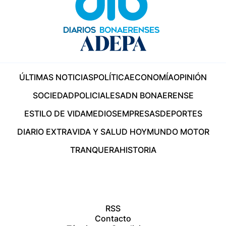
ÚLTIMAS NOTICIAS
POLÍTICA
ECONOMÍA
OPINIÓN
SOCIEDAD
POLICIALES
ADN BONAERENSE
ESTILO DE VIDA
MEDIOS
EMPRESAS
DEPORTES
DIARIO EXTRA
VIDA Y SALUD HOY
MUNDO MOTOR
TRANQUERA
HISTORIA
RSS
Contacto