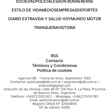
SOCIEDAD
POLICIALES
ADN BONAERENSE
ESTILO DE VIDA
MEDIOS
EMPRESAS
DEPORTES
DIARIO EXTRA
VIDA Y SALUD HOY
MUNDO MOTOR
TRANQUERA
HISTORIA
RSS
Contacto
Términos y Condiciones
Política de cookies
Agencia DIB - Fecha de Inicio: Septiembre 1993
Contactos:
publicidad@dib.com.ar
/
vpignaton@dib.com.ar
/
avisosdib@gmail.com
Dirección de las oficinas: Calle 48 Nº 726 Piso 4, La Plata; Provincia
de Buenos Aires, Argentina
Teléfono: +5492215022421 - Whatsapp: +5492215031783
Email:
administracion@dib.com.ar
Registro DNDA Nº 32644856
Nº de edición: 9.890