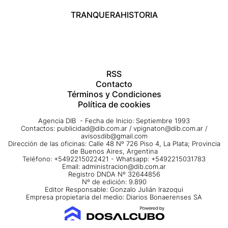
TRANQUERA
HISTORIA
RSS
Contacto
Términos y Condiciones
Política de cookies
Agencia DIB - Fecha de Inicio: Septiembre 1993
Contactos:
publicidad@dib.com.ar
/
vpignaton@dib.com.ar
/
avisosdib@gmail.com
Dirección de las oficinas: Calle 48 Nº 726 Piso 4, La Plata; Provincia
de Buenos Aires, Argentina
Teléfono: +5492215022421 - Whatsapp: +5492215031783
Email:
administracion@dib.com.ar
Registro DNDA Nº 32644856
Nº de edición: 9.890
Editor Responsable: Gonzalo Julián Irazoqui
Empresa propietaria del medio: Diarios Bonaerenses SA