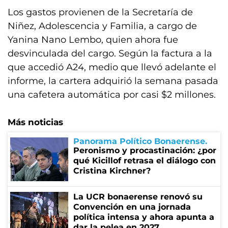
Los gastos provienen de la Secretaría de
Niñez, Adolescencia y Familia, a cargo de
Yanina Nano Lembo, quien ahora fue
desvinculada del cargo. Según la factura a la
que accedió A24, medio que llevó adelante el
informe, la cartera adquirió la semana pasada
una cafetera automática por casi $2 millones.
Más noticias
Panorama Político Bonaerense
Peronismo y procastinación: ¿por
qué Kicillof retrasa el diálogo con
Cristina Kirchner?
La UCR bonaerense renovó su
Convención en una jornada
política intensa y ahora apunta a
dar la pelea en 2027