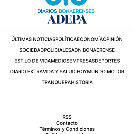
ÚLTIMAS NOTICIAS
POLÍTICA
ECONOMÍA
OPINIÓN
SOCIEDAD
POLICIALES
ADN BONAERENSE
ESTILO DE VIDA
MEDIOS
EMPRESAS
DEPORTES
DIARIO EXTRA
VIDA Y SALUD HOY
MUNDO MOTOR
TRANQUERA
HISTORIA
RSS
Contacto
Términos y Condiciones