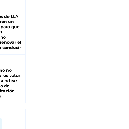
s de LLA
ron un
 para que
as
 no
renovar el
e conducir
rno no
 los votos
e retirar
lo de
ización
s