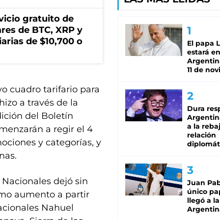
icio gratuito de
lares de BTC, XRP y
arias de $10,700 o
El papa 
estará en
Argentina
11 de no
o cuadro tarifario para
hizo a través de la
Dura res
ición del Boletín
Argentina
a la reba
omenzarán a regir el 4
relación
ciones y categorías, y
diplomát
nas.
 Nacionales dejó sin
Juan Pabl
único pa
imo aumento a partir
llegó a la
Nacionales Nahuel
Argentin