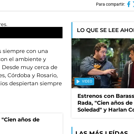
Para compartir:
LO QUE SE LEE AH
es siempre con una
con el ambiente y
es. Desde muy cerca de
s, Córdoba y Rosario,
VIDEO
itios despiertan siempre
Estrenos con Barass
Rada, "Cien años de
Soledad" y Harlan 
 "Cien años de
LAS MÁS LEÍDAS