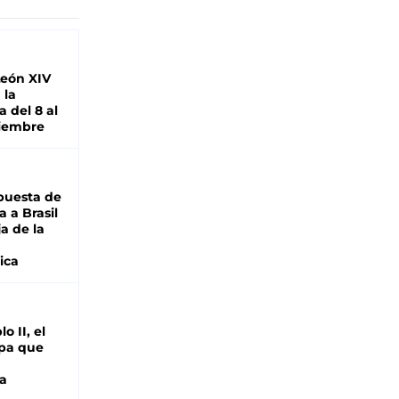
León XIV
 la
 del 8 al
viembre
puesta de
 a Brasil
ja de la
ica
o II, el
pa que
a