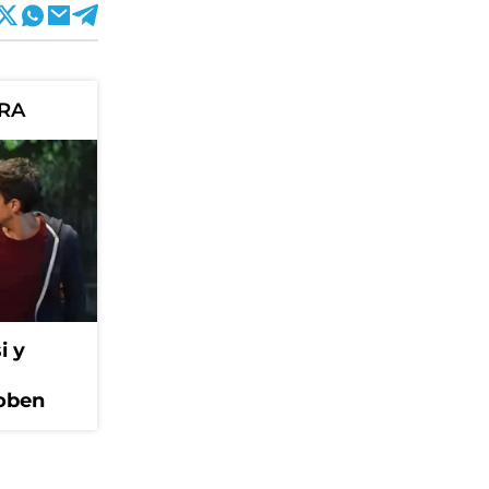
ORA
i y
Coben