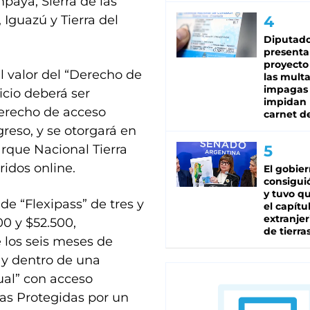
mpaya, Sierra de las
 Iguazú y Tierra del
Diputado
presenta
proyecto
l valor del “Derecho de
las mult
impagas
icio deberá ser
impidan 
derecho de acceso
carnet d
greso, y se otorgará en
arque Nacional Tierra
ridos online.
El gobie
consiguió
y tuvo qu
e “Flexipass” de tres y
el capítu
extranjer
00 y $52.500,
de tierra
 los seis meses de
 y dentro de una
ual” con acceso
eas Protegidas por un