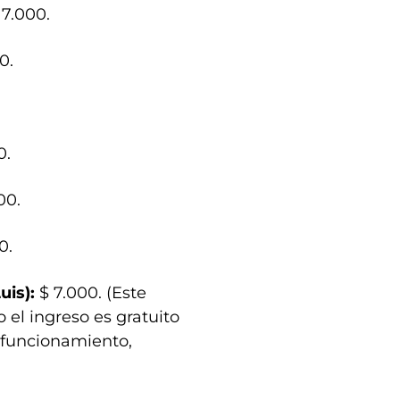
7.000.
0.
0.
00.
0.
uis):
$ 7.000. (Este
el ingreso es gratuito
 funcionamiento,