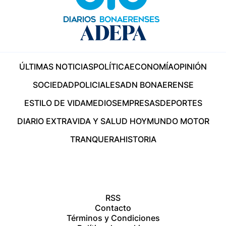
ÚLTIMAS NOTICIAS
POLÍTICA
ECONOMÍA
OPINIÓN
SOCIEDAD
POLICIALES
ADN BONAERENSE
ESTILO DE VIDA
MEDIOS
EMPRESAS
DEPORTES
DIARIO EXTRA
VIDA Y SALUD HOY
MUNDO MOTOR
TRANQUERA
HISTORIA
RSS
Contacto
Términos y Condiciones