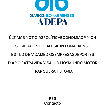
ÚLTIMAS NOTICIAS
POLÍTICA
ECONOMÍA
OPINIÓN
SOCIEDAD
POLICIALES
ADN BONAERENSE
ESTILO DE VIDA
MEDIOS
EMPRESAS
DEPORTES
DIARIO EXTRA
VIDA Y SALUD HOY
MUNDO MOTOR
TRANQUERA
HISTORIA
RSS
Contacto