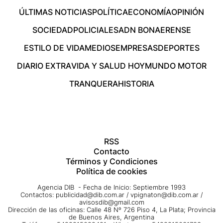
ÚLTIMAS NOTICIAS
POLÍTICA
ECONOMÍA
OPINIÓN
SOCIEDAD
POLICIALES
ADN BONAERENSE
ESTILO DE VIDA
MEDIOS
EMPRESAS
DEPORTES
DIARIO EXTRA
VIDA Y SALUD HOY
MUNDO MOTOR
TRANQUERA
HISTORIA
RSS
Contacto
Términos y Condiciones
Política de cookies
Agencia DIB - Fecha de Inicio: Septiembre 1993
Contactos:
publicidad@dib.com.ar
/
vpignaton@dib.com.ar
/
avisosdib@gmail.com
Dirección de las oficinas: Calle 48 Nº 726 Piso 4, La Plata; Provincia
de Buenos Aires, Argentina