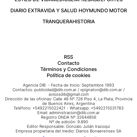
DIARIO EXTRA
VIDA Y SALUD HOY
MUNDO MOTOR
TRANQUERA
HISTORIA
RSS
Contacto
Términos y Condiciones
Política de cookies
Agencia DIB - Fecha de Inicio: Septiembre 1993
Contactos:
publicidad@dib.com.ar
/
vpignaton@dib.com.ar
/
avisosdib@gmail.com
Dirección de las oficinas: Calle 48 Nº 726 Piso 4, La Plata; Provincia
de Buenos Aires, Argentina
Teléfono: +5492215022421 - Whatsapp: +5492215031783
Email:
administracion@dib.com.ar
Registro DNDA Nº 32644856
Nº de edición: 9.890
Editor Responsable: Gonzalo Julián Irazoqui
Empresa propietaria del medio: Diarios Bonaerenses SA