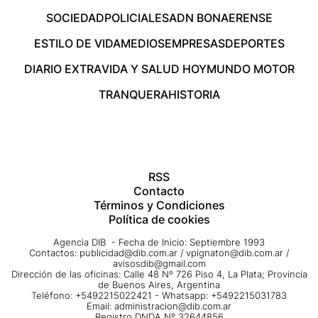
SOCIEDAD
POLICIALES
ADN BONAERENSE
ESTILO DE VIDA
MEDIOS
EMPRESAS
DEPORTES
DIARIO EXTRA
VIDA Y SALUD HOY
MUNDO MOTOR
TRANQUERA
HISTORIA
RSS
Contacto
Términos y Condiciones
Política de cookies
Agencia DIB - Fecha de Inicio: Septiembre 1993
Contactos:
publicidad@dib.com.ar
/
vpignaton@dib.com.ar
/
avisosdib@gmail.com
Dirección de las oficinas: Calle 48 Nº 726 Piso 4, La Plata; Provincia
de Buenos Aires, Argentina
Teléfono: +5492215022421 - Whatsapp: +5492215031783
Email:
administracion@dib.com.ar
Registro DNDA Nº 32644856