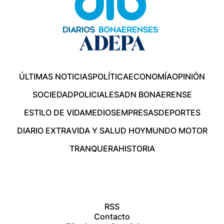
ÚLTIMAS NOTICIAS
POLÍTICA
ECONOMÍA
OPINIÓN
SOCIEDAD
POLICIALES
ADN BONAERENSE
ESTILO DE VIDA
MEDIOS
EMPRESAS
DEPORTES
DIARIO EXTRA
VIDA Y SALUD HOY
MUNDO MOTOR
TRANQUERA
HISTORIA
RSS
Contacto