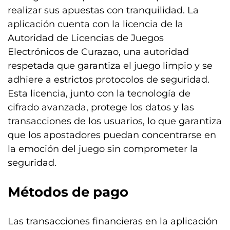
realizar sus apuestas con tranquilidad. La
aplicación cuenta con la licencia de la
Autoridad de Licencias de Juegos
Electrónicos de Curazao, una autoridad
respetada que garantiza el juego limpio y se
adhiere a estrictos protocolos de seguridad.
Esta licencia, junto con la tecnología de
cifrado avanzada, protege los datos y las
transacciones de los usuarios, lo que garantiza
que los apostadores puedan concentrarse en
la emoción del juego sin comprometer la
seguridad.
Métodos de pago
Las transacciones financieras en la aplicación