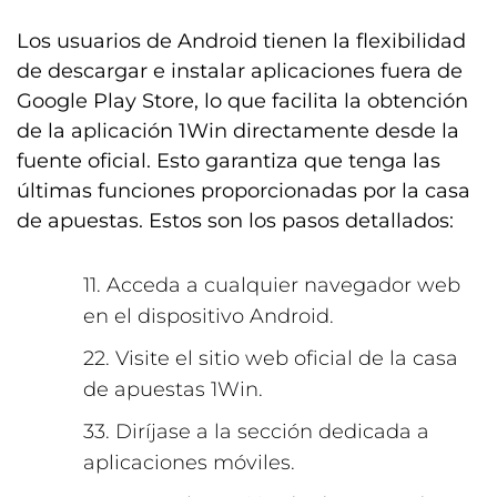
Los usuarios de Android tienen la flexibilidad
de descargar e instalar aplicaciones fuera de
Google Play Store, lo que facilita la obtención
de la aplicación 1Win directamente desde la
fuente oficial. Esto garantiza que tenga las
últimas funciones proporcionadas por la casa
de apuestas. Estos son los pasos detallados:
1. Acceda a cualquier navegador web
en el dispositivo Android.
2. Visite el sitio web oficial de la casa
de apuestas 1Win.
3. Diríjase a la sección dedicada a
aplicaciones móviles.