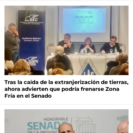
Tras la caída de la extranjerización de tierras,
ahora advierten que podría frenarse Zona
Fría en el Senado