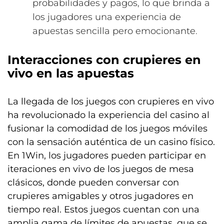
probabilidades y pagos, lo que brinda a
los jugadores una experiencia de
apuestas sencilla pero emocionante.
Interacciones con crupieres en
vivo en las apuestas
La llegada de los juegos con crupieres en vivo
ha revolucionado la experiencia del casino al
fusionar la comodidad de los juegos móviles
con la sensación auténtica de un casino físico.
En 1Win, los jugadores pueden participar en
iteraciones en vivo de los juegos de mesa
clásicos, donde pueden conversar con
crupieres amigables y otros jugadores en
tiempo real. Estos juegos cuentan con una
amplia gama de límites de apuestas, que se