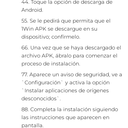
4. Toque la opción de descarga de
Android.
5. Se le pedirá que permita que el
1Win APK se descargue en su
dispositivo; confírmelo.
6. Una vez que se haya descargado el
archivo APK, ábralo para comenzar el
proceso de instalación.
7. Aparece un aviso de seguridad, ve a
`Configuración` y activa la opción
`Instalar aplicaciones de orígenes
desconocidos`.
8. Completa la instalación siguiendo
las instrucciones que aparecen en
pantalla.