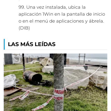
9. Una vez instalada, ubica la
aplicación 1Win en la pantalla de inicio
o en el menú de aplicaciones y ábrela.
(DIB)
LAS MÁS LEÍDAS