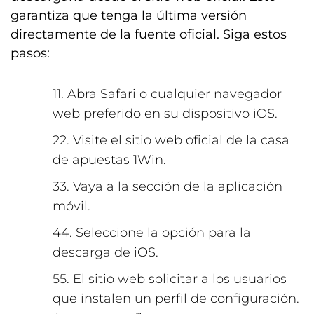
garantiza que tenga la última versión
directamente de la fuente oficial. Siga estos
pasos:
1. Abra Safari o cualquier navegador
web preferido en su dispositivo iOS.
2. Visite el sitio web oficial de la casa
de apuestas 1Win.
3. Vaya a la sección de la aplicación
móvil.
4. Seleccione la opción para la
descarga de iOS.
5. El sitio web solicitar a los usuarios
que instalen un perfil de configuración.