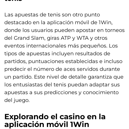
Las apuestas de tenis son otro punto
destacado en la aplicación móvil de 1Win,
donde los usuarios pueden apostar en torneos
del Grand Slam, giras ATP y WTA y otros
eventos internacionales más pequeños. Los
tipos de apuestas incluyen resultados de
partidos, puntuaciones establecidas e incluso
predecir el número de aces servidos durante
un partido. Este nivel de detalle garantiza que
los entusiastas del tenis puedan adaptar sus
apuestas a sus predicciones y conocimiento
del juego.
Explorando el casino en la
aplicación móvil 1Win