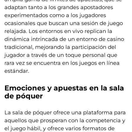
adaptan tanto a los grandes apostadores
experimentados como a los jugadores
ocasionales que buscan una sesión de juego
relajada. Los entornos en vivo replican la
dinámica intrincada de un entorno de casino
tradicional, mejorando la participación del
jugador a través de un toque personal que
rara vez se encuentra en los juegos en línea
estándar.
Emociones y apuestas en la sala
de póquer
La sala de póquer ofrece una plataforma para
aquellos que prosperan con la competencia y
el juego hábil, y ofrece varios formatos de