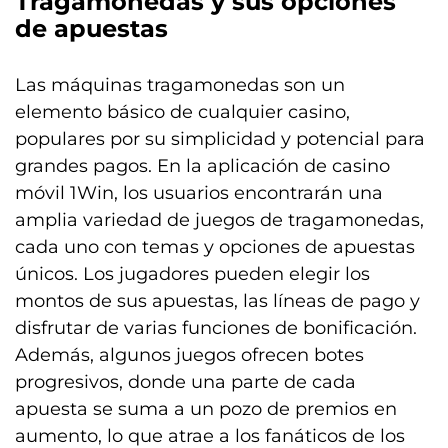
Tragamonedas y sus opciones
de apuestas
Las máquinas tragamonedas son un
elemento básico de cualquier casino,
populares por su simplicidad y potencial para
grandes pagos. En la aplicación de casino
móvil 1Win, los usuarios encontrarán una
amplia variedad de juegos de tragamonedas,
cada uno con temas y opciones de apuestas
únicos. Los jugadores pueden elegir los
montos de sus apuestas, las líneas de pago y
disfrutar de varias funciones de bonificación.
Además, algunos juegos ofrecen botes
progresivos, donde una parte de cada
apuesta se suma a un pozo de premios en
aumento, lo que atrae a los fanáticos de los