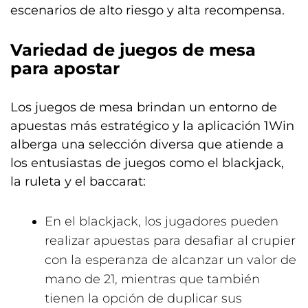
escenarios de alto riesgo y alta recompensa.
Variedad de juegos de mesa
para apostar
Los juegos de mesa brindan un entorno de
apuestas más estratégico y la aplicación 1Win
alberga una selección diversa que atiende a
los entusiastas de juegos como el blackjack,
la ruleta y el baccarat:
En el blackjack, los jugadores pueden
realizar apuestas para desafiar al crupier
con la esperanza de alcanzar un valor de
mano de 21, mientras que también
tienen la opción de duplicar sus