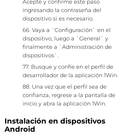
Acepte y confirme este paso
ingresando la contraseña del
dispositivo si es necesario.
6. Vaya a `Configuración` en el
dispositivo, luego a `General` y
finalmente a `Administración de
dispositivos`.
7. Busque y confíe en el perfil de
desarrollador de la aplicación 1Win.
8. Una vez que el perfil sea de
confianza, regrese a la pantalla de
inicio y abra la aplicación 1Win.
Instalación en dispositivos
Android