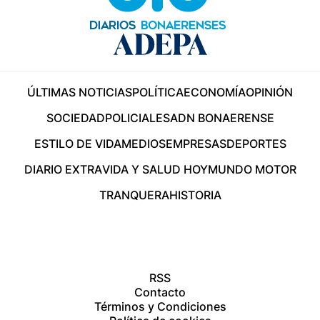
ÚLTIMAS NOTICIAS
POLÍTICA
ECONOMÍA
OPINIÓN
SOCIEDAD
POLICIALES
ADN BONAERENSE
ESTILO DE VIDA
MEDIOS
EMPRESAS
DEPORTES
DIARIO EXTRA
VIDA Y SALUD HOY
MUNDO MOTOR
TRANQUERA
HISTORIA
RSS
Contacto
Términos y Condiciones