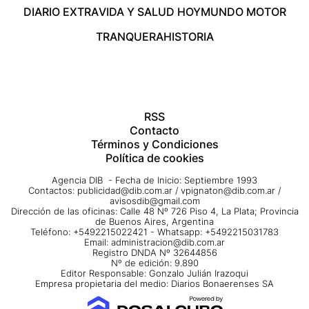
DIARIO EXTRA
VIDA Y SALUD HOY
MUNDO MOTOR
TRANQUERA
HISTORIA
RSS
Contacto
Términos y Condiciones
Política de cookies
Agencia DIB - Fecha de Inicio: Septiembre 1993
Contactos:
publicidad@dib.com.ar
/
vpignaton@dib.com.ar
/
avisosdib@gmail.com
Dirección de las oficinas: Calle 48 Nº 726 Piso 4, La Plata; Provincia
de Buenos Aires, Argentina
Teléfono: +5492215022421 - Whatsapp: +5492215031783
Email:
administracion@dib.com.ar
Registro DNDA Nº 32644856
Nº de edición: 9.890
Editor Responsable: Gonzalo Julián Irazoqui
Empresa propietaria del medio: Diarios Bonaerenses SA